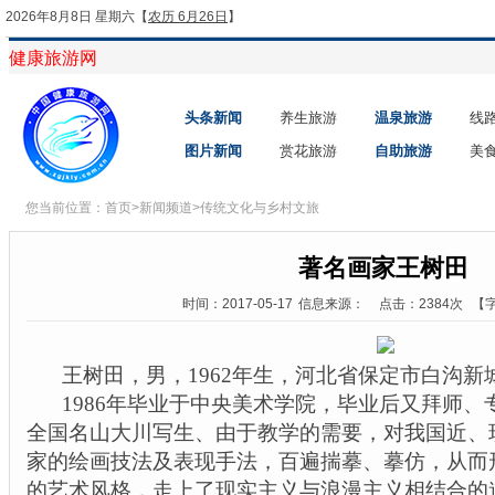
2026年8月8日 星期六
【
农历 6月26日
】
健康旅游网
头条新闻
养生旅游
温泉旅游
线
图片新闻
赏花旅游
自助旅游
美
您当前位置：
首页
>
新闻频道
>
传统文化与乡村文旅
著名画家王树田
时间：2017-05-17
信息来源：
点击：2384次
【
王树田，男，
1962
年生，
河北省
保定市白沟新
1986
年
毕业于中央美术学院，
毕业后又拜师、
全国名山大川写生、由于教学的需要，对我国近、
家的绘画技法及表现手法，百遍揣摹、摹仿，从而
的艺术风格，走上了现实主义与浪漫主义相结合的