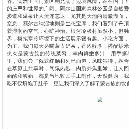
容。满洲里国门景区则充满了边境风情，站在国门
的庄严和世界的广阔。阿尔山国家森林公园是自然
步道和温泉让人流连忘返，尤其是天池的清澈湖面
窒息。额尔古纳湿地则是生态宝库，我们看到了丹
着湿润的空气，心旷神怡。根河冷极村虽然小，但
界，模拟寒冷环境下的生活展示很有趣。小吃方面
为主。我们每天必喝蒙古奶茶，香浓醇厚，搭配炒
扒肉是蒙古族的传统菜肴，羊肉鲜嫩多汁，用手撕
里，我们尝了俄式红肠和列巴面包，风味独特，融
在草原上共享时，气氛热烈，肉质外焦里嫩，让人
奶酪和酸奶，都是当地牧民手工制作，天然健康，
吃不仅填饱了肚子，更让我们深入了解了蒙古族的饮