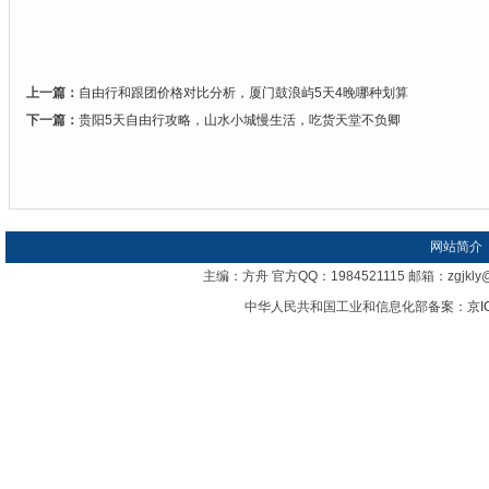
上一篇：
自由行和跟团价格对比分析，厦门鼓浪屿5天4晚哪种划算
下一篇：
贵阳5天自由行攻略，山水小城慢生活，吃货天堂不负卿
网站简介
主编：方舟 官方QQ：1984521115 邮箱：zgj
中华人民共和国工业和信息化部备案：
京I