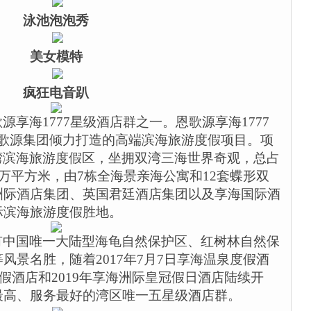
泳池泡泡秀
美女模特
疯狂电音趴
歌源享海
1777
星级酒店群之一。恩歌源享海
1777
恩歌源集团倾力打造的高端滨海旅游度假项目。项
湾滨海旅游度假区，坐拥双湾三海世界奇观，总占
万平方米，由
7
栋全海景亲海公寓和
12
套蝶形双
洲际酒店集团、英国君廷酒店集团以及享海国际酒
际滨海旅游度假胜地。
有中国唯一大陆型海龟自然保护区、红树林自然保
等风景名胜，随着
2017
年
7
月
7
日享海温泉度假酒
假酒店和
2019
年享海洲际皇冠假日酒店陆续开
最高、服务最好的湾区唯一五星级酒店群。