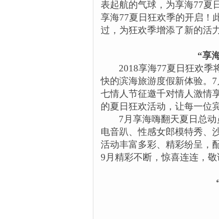
表起航的气球，为享海
77
夏
享海
77
夏日狂欢季的开启！
过，为狂欢季增添了新的活
“享
2018
享海
77
夏日狂欢季
快的滨海旅游度假新体验。
7
七情人节征邀千对情人激情
的夏日狂欢活动，让每一位
7
月享海嗨翻天夏日总动
电音趴、性感女郎模特秀、
活动丰富多彩、精彩纷呈，
9
月精彩不断，惊喜连连，敬