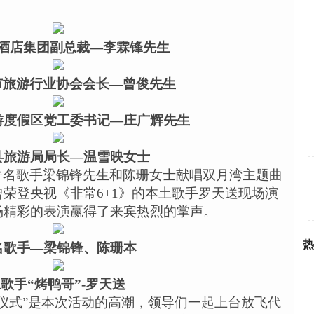
酒店集团副总裁—李霖锋先生
市旅游行业协会会长—曾俊先生
游度假区党工委书记—庄广辉先生
县旅游局局长—温雪映女士
著名歌手梁锦锋先生和陈珊女士献唱双月湾主题曲
曾荣登央视《非常
6+1
》的本土歌手罗天送现场演
场精彩的表演赢得了来宾热烈的掌声。
热
名歌手—梁锦锋、陈珊本
歌手“烤鸭哥”
-
罗天送
仪式”是本次活动的高潮，领导们一起上台放飞代