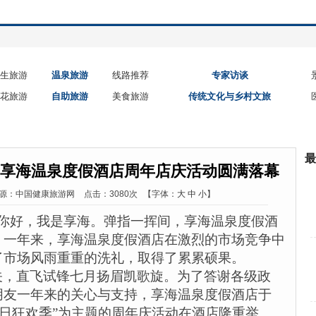
生旅游
温泉旅游
线路推荐
专家访谈
花旅游
自助旅游
美食旅游
传统文化与乡村文旅
最
--享海温泉度假酒店周年店庆活动圆满落幕
源：中国健康旅游网
点击：3080次
【字体：
大
中
小
】
你好，我是享海。弹指一挥间，享海温泉度假酒
。一年来，享海温泉度假酒店在激烈的市场竞争中
了市场风雨重重的洗礼，取得了累累硕果。
关，直飞试锋七月扬眉凯歌旋。为了答谢各级政
朋友一年来的关心与支持，享海温泉度假酒店于
日狂欢季”为主题的周年庆活动在酒店隆重举