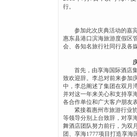
行。
参加此次庆典活动的嘉
惠东县港口滨海旅游度假区
会、各知名旅行社同行及各
首先，由享海国际酒店
致欢迎辞。李总对前来参加
中，李总阐述了集团在双月
并对这一年来关心和支持享
各合作单位和广大客户朋友
紧接着惠州市旅游行业
等领导分别上台致辞，对享
舞酒店团队努力前行，为双
团、享海
1777
项目打造享海