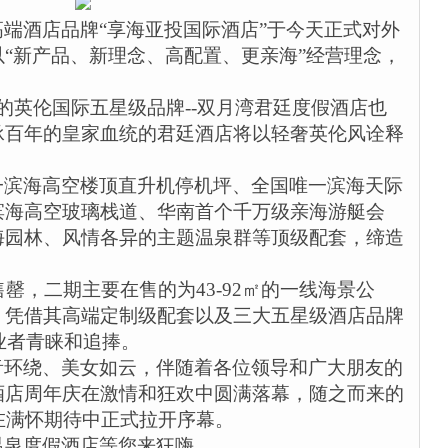
端酒店品牌“享海亚投国际酒店”于今天正式对外
“新产品、新理念、高配置、更亲海”经营理念，
的英伦国际五星级品牌
--
双月湾君廷度假酒店也
承百年的皇家血统的君廷酒店将以轻奢英伦风诠释
一滨海高空楼顶直升机停机坪、全国唯一滨海天际
滨海高空玻璃栈道、华南首个千万级亲海游艇会
海园林、风情各异的主题温泉群等顶级配套，缔造
售罄，二期主要在售的为
43-92
㎡的一线海景公
，凭借其高端定制级配套以及三大五星级酒店品牌
业者青睐和追捧。
音环绕、美女如云，伴随着各位领导和广大朋友的
酒店周年庆在激情和狂欢中圆满落幕，随之而来的
在满怀期待中正式拉开序幕。
温泉度假酒店等您来狂嗨。