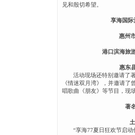
见和殷切希望。
享海国际
惠州
港口滨海旅
惠东
活动现场还特别邀请了
《情迷双月湾》，并邀请了
唱歌曲《朋友》等节目，现
著
土
“享海
77
夏日狂欢节启动