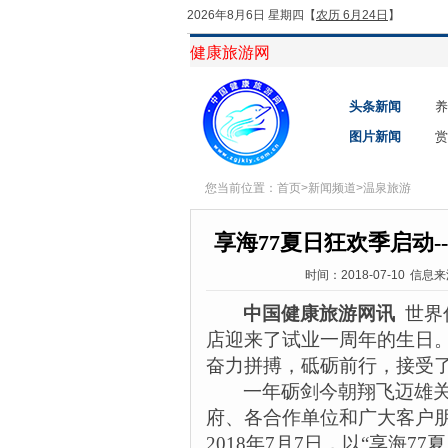
2026年8月6日 星期四
【
农历 6月24日
】
健康旅游网
头条新闻
养
图片新闻
赏
您当前位置：
首页
>
新闻频道
>
温泉旅游
享海77夏日狂欢季启动
时间：2018-07-10
信息来
中国健康旅游网讯
世界
店迎来了试业一周年的生日
奋力拼搏，砥砺前行，接受
一年砺剑今朝翔飞迈雄
府、各合作单位和广大客户
2018
年
7
月
7
日，以“享海
77
夏