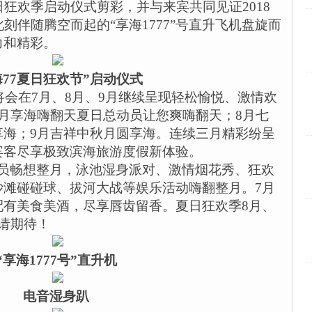
日狂欢季启动仪式剪彩，并与来宾共同见证
2018
此刻伴随腾空而起的“享海
1777
”号直升飞机盘旋而
力和精彩。
海
77
夏日狂欢节”启动仪式
将会在
7
月、
8
月、
9
月继续呈现轻松愉悦、激情欢
月享海嗨翻天夏日总动员让您爽嗨翻天；
8
月七
享海；
9
月吉祥中秋月圆享海。连续三月精彩纷呈
宾客尽享极致滨海旅游度假新体验。
员畅想整月，泳池湿身派对、激情烟花秀、狂欢
沙滩碰碰球、拔河大战等娱乐活动嗨翻整月。
7
月
配有美食美酒，尽享唇齿留香。夏日狂欢季
8
月、
请期待！
“享海
1777
号”直升机
电音湿身趴