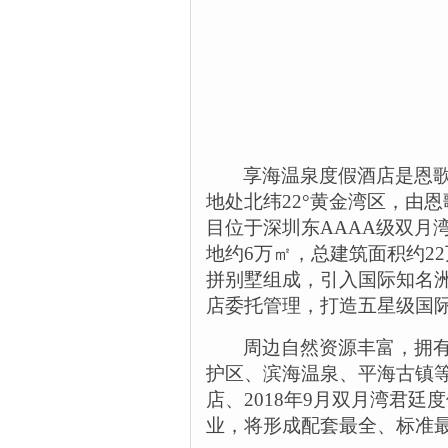
享海温泉度假酒店是恩
地处北纬
22
°黄金湾区，由
目位于深圳东
AAAA
级双月
地约
6
万㎡，总建筑面积约
22
拼别墅组成，引入国际知名
店委托管理，打造五星级国
周边自然资源丰富，拥
护区、滨海温泉、平海古镇
店、
2018
年
9
月双月湾君廷度
业，将形成配套最全、标准