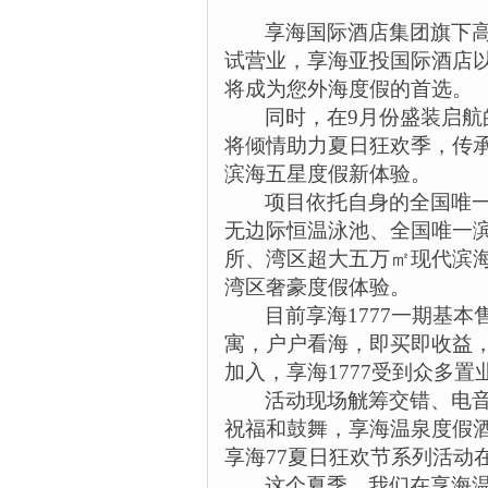
享海国际酒店集团旗下高
试营业，享海亚投国际酒店以
将成为您外海度假的首选。
同时，在
9
月份盛装启航
将倾情助力夏日狂欢季，传
滨海五星度假新体验。
项目依托自身的全国唯
无边际恒温泳池、全国唯一
所、湾区超大五万㎡现代滨
湾区奢豪度假体验。
目前享海
1777
一期基本
寓，户户看海，即买即收益
加入，享海
1777
受到众多置
活动现场觥筹交错、电
祝福和鼓舞，享海温泉度假
享海
77
夏日狂欢节系列活动
这个夏季，我们在享海