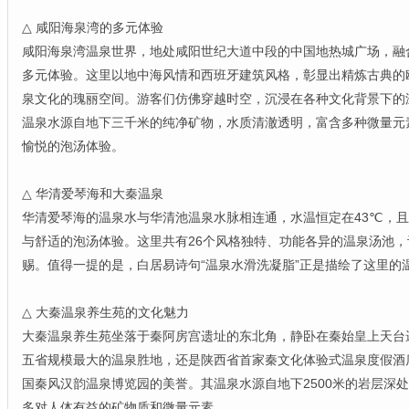
△ 咸阳海泉湾的多元体验
咸阳海泉湾温泉世界，地处咸阳世纪大道中段的中国地热城广场，融
多元体验。这里以地中海风情和西班牙建筑风格，彰显出精炼古典的
泉文化的瑰丽空间。游客们仿佛穿越时空，沉浸在各种文化背景下的
温泉水源自地下三千米的纯净矿物，水质清澈透明，富含多种微量元
愉悦的泡汤体验。
△ 华清爱琴海和大秦温泉
华清爱琴海的温泉水与华清池温泉水脉相连通，水温恒定在43℃，
与舒适的泡汤体验。这里共有26个风格独特、功能各异的温泉汤池
赐。值得一提的是，白居易诗句“温泉水滑洗凝脂”正是描绘了这里的
△ 大秦温泉养生苑的文化魅力
大秦温泉养生苑坐落于秦阿房宫遗址的东北角，静卧在秦始皇上天台
五省规模最大的温泉胜地，还是陕西省首家秦文化体验式温泉度假酒
国秦风汉韵温泉博览园的美誉。其温泉水源自地下2500米的岩层深
多对人体有益的矿物质和微量元素。