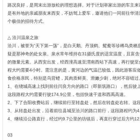
路况良好，是周末出游放松的理想选择。对于计划举家出游的车主来
是有外地的亲戚朋友来西安，不妨驾上爱车，邀请他们一同前往华清
个极佳的招待方式。
△ 洽川温泉之旅
洽川，被誉为“天下第一荡”，是白天鹅、丹顶鹤、鸳鸯等珍稀鸟类栖
疑是那神奇的处女泉。泉水常年维持在31摄氏度的适宜温度，且富
的微量元素。从西安出发，经西潼高速至渭南西站下高速，再行驶至
程大约需要4小时。需注意的是，黄河边的气温已较低，因此游客应
食价格亲民，特别是乌背鳢，其肉质鲜美、滑嫩少刺，绝对不容错过
1、在绕城高速上找到前往闫良方向的路口（即新筑路口），然后驶
这段路程大约需要行驶174.9公里，包括快速干道和西禹高速。
2、下了合阳收费站后，继续前行至转盘处，然后在转盘处右转。这段
3、从转盘处出发，沿着前往县城至洽川的路口前行，这段路程约为4.
4、继续沿公路直行，经过约9.7公里的坊镇后，再直行穿过后方约12
03