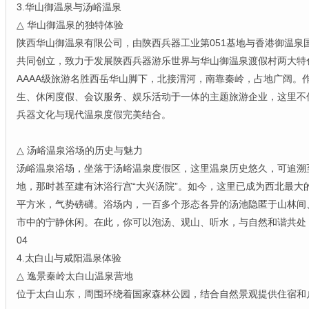
3.华山御温泉与汤峪温泉
△ 华山御温泉的独特体验
陕西华山御温泉有限公司，由陕西兵器工业第051基地与香港御温泉
共同创立，致力于发展陕西兵器游乐世界与华山御温泉渡假村两大特
AAAA级旅游名胜西岳华山脚下，北接渭河，南靠秦岭，占地广阔。
生、休闲度假、会议服务、娱乐活动于一体的主题旅游企业，这里不
兵器文化与现代温泉度假完美结合。
△ 汤峪温泉浴场的历史与魅力
汤峪温泉浴场，坐落于汤峪温泉度假区，这里温泉历史悠久，可追溯
地，那时甚至建有沐浴行宫“大兴汤院”。如今，这里已成为西北最大的
平方米，气势磅礴。浴场内，一百多个形态各异的汤池隐匿于山林间
市中的宁静休闲。在此，你可以泡汤、观山、听水，与自然和谐共处
04
4.太白山与咸阳温泉体验
△ 逸景秦岭太白山温泉营地
位于太白山东，周围环绕着国家森林公园，结合自然景观提供住宿和