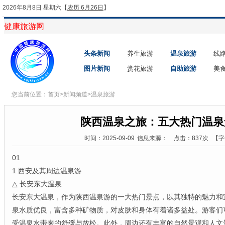
2026年8月8日 星期六
【
农历 6月26日
】
健康旅游网
头条新闻
养生旅游
温泉旅游
线
图片新闻
赏花旅游
自助旅游
美
您当前位置：
首页
>
新闻频道
>
温泉旅游
陕西温泉之旅：五大热门温泉
时间：2025-09-09
信息来源：
点击：837次
【字
01
1.西安及其周边温泉游
△ 长安东大温泉
长安东大温泉，作为陕西温泉游的一大热门景点，以其独特的魅力和
泉水质优良，富含多种矿物质，对皮肤和身体有着诸多益处。游客们
受温泉水带来的舒缓与放松。此外，周边还有丰富的自然景观和人文