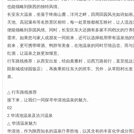
也能领略到陕西的独特风情。
长安东大温泉，坐落于终南山麓，沣河之畔，四周田园风光如诗如画
天池、高冠瀑布等名胜景区相邻，每一处景致都相互映衬，让人流连
便能领略到异国风情。同时，长安区东大还拥有多家不同档次的疗养
需求。如果您与家人或朋友一同前来，还可以选择租用带有温泉池的
前来，更可携带啤酒、鸭脖等美食，在泡温泉的同时尽情品尝。而与
红酒，让温泉之旅更加惬意。
行车路线推荐：从西安出发，经由黄雁村，沿西万路前行，直至抵达
阳新城或绿园饭店），再换乘前往东大的班车。另外，从草阳村出发，
泉。
△ 行车路线推荐
接下来，让我们一同探寻华清池温泉的魅力。
02
2.华清池温泉及洽川温泉
△ 华清温泉魅力
华清池，作为陕西知名的温泉疗养胜地，以其含有的丰富化学成分而