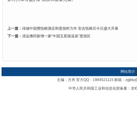
上一篇：
绿城中国携悦榕酒店和度假村力作 安吉悦榕庄今日盛大开幕
下一篇：
清远佛冈新增一家“中国五星级温泉”度假区
网站简介
主编：方舟 官方QQ：1984521115 邮箱：zgj
中华人民共和国工业和信息化部备案：
京I