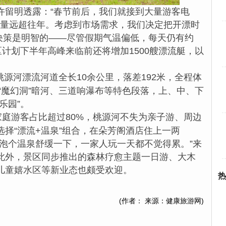
留明透露：“春节前后，我们就接到大量游客电
询量远超往年。考虑到市场需求，我们决定把开漂时
一决策是明智的——尽管假期气温偏低，每天仍有约
区计划下半年高峰来临前还将增加1500艘漂流艇，以
桃源河漂流河道全长10余公里，落差192米，全程体
“魔幻洞”暗河、三道响瀑布等特色段落，上、中、下
乐园”。
家庭游客占比超过80%，桃源河不失为亲子游、周边
择“漂流+温泉”组合，在朵芳阁酒店住上一两
午泡个温泉舒缓一下，一家人玩一天都不觉得累。”来
此外，景区同步推出的森林疗愈主题一日游、大木
儿童嬉水区等新业态也颇受欢迎。
热
(作者： 来源：健康旅游网)