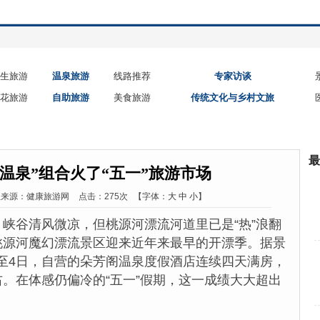
生旅游
温泉旅游
线路推荐
专家访谈
花旅游
自助旅游
美食旅游
传统文化与乡村文旅
最
+温泉”组合火了“五一”旅游市场
息来源：健康旅游网
点击：275次
【字体：
大
中
小
】
峡谷清风微凉，但桃源河漂流河道里已是“热”浪翻
县桃源河魔幻漂流景区迎来近年来最早的开漂季。据景
日至4日，自营的朵芳阁温泉度假酒店连续四天满房，
右。在体感仍偏冷的“五一”假期，这一成绩大大超出