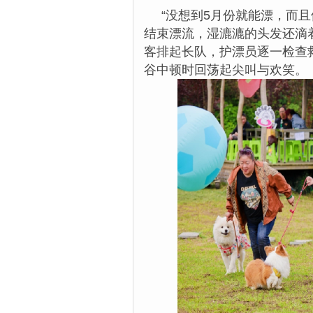
“没想到5月份就能漂，而且
结束漂流，湿漉漉的头发还滴
客排起长队，护漂员逐一检查
谷中顿时回荡起尖叫与欢笑。