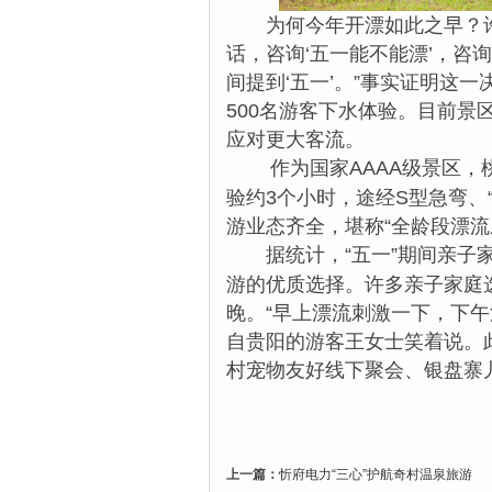
为何今年开漂如此之早？许
话，咨询‘五一能不能漂’，咨
间提到‘五一’。”事实证明这
500名游客下水体验。目前景
应对更大客流。
作为国家AAAA级景区，
验约3个小时，途经S型急弯、
游业态齐全，堪称“全龄段漂流
据统计，“五一”期间亲子
游的优质选择。许多亲子家庭选
晚。“早上漂流刺激一下，下
自贵阳的游客王女士笑着说。
村宠物友好线下聚会、银盘寨
上一篇：
忻府电力“三心”护航奇村温泉旅游