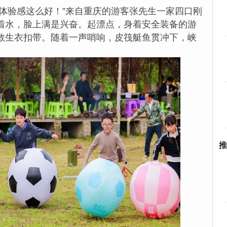
体验感这么好！”来自重庆的游客张先生一家四口刚
着水，脸上满是兴奋。起漂点，身着安全装备的游
救生衣扣带。随着一声哨响，皮筏艇鱼贯冲下，峡
推