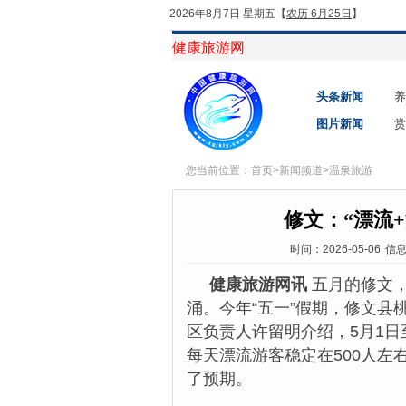
2026年8月7日 星期五
【
农历 6月25日
】
健康旅游网
头条新闻
养
图片新闻
赏
您当前位置：
首页
>
新闻频道
>
温泉旅游
修文：“漂流
时间：2026-05-06
信
健康旅游网讯
五月的修文，
涌。今年“五一”假期，修文
区负责人许留明介绍，5月1
每天漂流游客稳定在500人左
了预期。