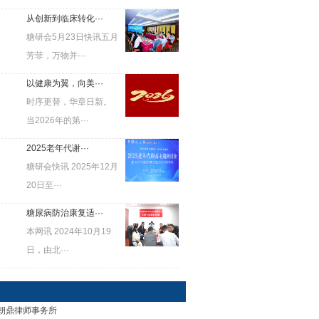
从创新到临床转化···
糖研会5月23日快讯五月
芳菲，万物并···
以健康为翼，向美···
时序更替，华章日新。
当2026年的第···
2025老年代谢···
糖研会快讯 2025年12月
20日至···
糖尿病防治康复适···
本网讯 2024年10月19
日，由北···
位：朝鼎律师事务所