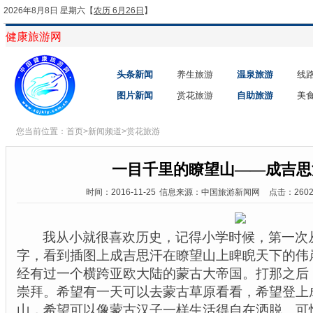
2026年8月8日 星期六
【
农历 6月26日
】
健康旅游网
头条新闻
养生旅游
温泉旅游
线
图片新闻
赏花旅游
自助旅游
美
您当前位置：
首页
>
新闻频道
>
赏花旅游
一目千里的瞭望山——成吉思
时间：2016-11-25
信息来源：中国旅游新闻网
点击：260
我从小就很喜欢历史，记得小学时候，第一次
字，看到插图上成吉思汗在
瞭
望山上睥睨天下的伟
经有过一个横跨亚欧大陆的蒙古大帝国。打那之后
崇拜。希望有一天可以去蒙古草原看看，希望登上
山，希望可以像蒙古汉子一样生活得自在洒脱。可