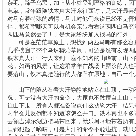
杂毛，蹄子乌黑，加上从小就受到严格的训练，因
电掣，常年跟随铁木真大汗东征西讨，是大汗最喜
对马有着特殊的感情，马儿对他们来说已经不是普
伴，都希望哪天可以有机会亲眼看看这两匹白马究
两匹马竟然丢了！于是大家纷纷加入找马的行列。
可是在茫茫草原上，想找到两匹马哪有那么容
几乎搜遍了整个乌珠穆沁草原，可还是没有发现两
铁木真大汗一行人来到一座不知名的山峰前，山下
花，如画的风景，让这群常年在战场上厮杀的人也
要落山，铁木真把随行的人都留在原地，自己一个
山下的随从看着大汗静静地站立在山顶，一动
况，可是没有大汗的命令，大家也不敢擅自上山，
往山下走。所有人都准备说点什么劝慰大汗，结果
时半会儿反倒都不知道该怎么开口。铁木真也不多
去额吉淖尔湖边把马带回来，就乐呵呵地带着所有
里都犯起了嘀咕，可是大汗的命令不能违抗，就只