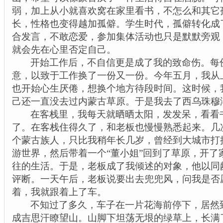
弱，加上从小就喜欢窝在家里看书，不怎么和其它
长，性格也变得越加孤僻。学生时代，孤僻转化成
合发言，不敢恋爱，参加集体活动也只是默默旁观
就会先在心里否定自己。
开始工作后，不自信更是成了我的致命伤。每
意，以致于工作换了一份又一份。今年五月，我从
也开始心生厌倦，想换个地方待段时间。这时候，
己还一直没去过内蒙古草原。于是我去了西乌珠穆
在客栈里，我每天就晒晒太阳，发发呆，看看
了。在客栈住得久了，和老板也慢慢熟悉起来。几
个蒙古族人，只比我稍年长几岁，曾经到大城市打
游世界，然后带着一个“董小姐”回到了草原，开了
往的生活。于是，老板成了我倾述的对象，他以同
评断。一天午后，老板说要出去兜兜风，问我是否
着，我就跟着上了车。
不知过了多久，车子在一片花海前停下，居然
成吉思汗
瞭
望山。山脚下坦荡无垠的绿草上，长满