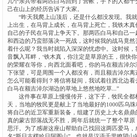
几个亲兵带着两匹白马回到了营帐，手下的人都十
己在山上的经历告诉了大家。
“昨天我爬上山顶后，还是什么都没发现。我
上出生，在马背上成长，在马背上死亡，我铁木真
自己的子民在马背上争天下。那两匹白马和自己一
和西边的乃蛮部落决一死战，这时候我的战马竟然
着什么呢？我当时就陷入深深的忧虑中。这时候，
音飘入耳畔，‘铁木真，你注定是草原的王，很快
的荣耀在等你，向西北面看吧，你的马在额吉淖尔
下张望，可是周围一个人都没有，而且额吉淖尔离
怎么可能看得到？将信将疑间，我试着往西北边看
白马在额吉淖尔湖边的草地上悠然地吃草
...
”
这件事在草原上慢慢传开，这下子，牧民全都
天，当地的牧民更是献上了当地最好的
1000
匹乌珠
将自己的近卫军重新装备，组建了历史上大名鼎鼎
真的蒙古部落战无不胜，两年后就统一了整个草原
思汗。为了感谢这座山帮助自己找回这两匹爱马，
名“斯日古楞哈日阿图山”，也就是汉语千里
瞭
望山