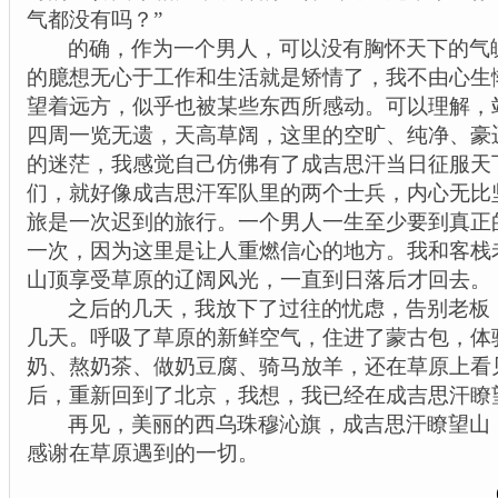
气都没有吗？”
的确，作为一个男人，可以没有胸怀天下的气
的臆想无心于工作和生活就是矫情了，我不由心生
望着远方，似乎也被某些东西所感动。可以理解，
四周一览无遗，天高草阔，这里的空旷、纯净、豪
的迷茫，我感觉自己仿佛有了成吉思汗当日征服天
们，就好像成吉思汗军队里的两个士兵，内心无比
旅是一次迟到的旅行。一个男人一生至少要到真正
一次，因为这里是让人重燃信心的地方。我和客栈
山顶享受草原的辽阔风光，一直到日落后才回去。
之后的几天，我放下了过往的忧虑，告别老板
几天。呼吸了草原的新鲜空气，住进了蒙古包，体
奶、熬奶茶、做奶豆腐、骑马放羊，还在草原上看
后，重新回到了北京，我想，我已经在成吉思汗
瞭
再见，美丽的西乌珠穆沁旗，成吉思汗
瞭
望山
感谢在草原遇到的一切。