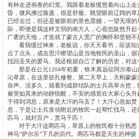
有种走进画卷的幻觉。我跟着老板慢悠着向山上走
昏，微风拂过脸庞，很是舒服。眺望眼前辽阔的草
已经去过，但还是被眼前的景色震撼，一望无垠的
际，即便是我这样文弱的南方人，心底也陡然升起
广袤的天地，才造就了蒙古人宽广的胸怀和坚韧不
看我缓过神来，老板说，你天天看书，应该知
点了点头，成吉思汗
瞭
望山是当地牧民的圣山，据
找回丢失的爱马。我还根据自己了解的历史，对这
那是在公元
1204
年初夏，铁木真远征阿尔泰山
沁草原，在这里驻扎修整。第二天早上，天刚蒙蒙
杂声。没多久，就看到成群结队的士兵高举火把，
被突如其来的动静惊醒，不安的感觉在大家心头升
于得到消息，原来是大汗的马丢了！大汗心急如焚
息，于是让士兵发动附近的牧民一起帮忙找马，还
匹马，就封百户，赏马千匹！
对于大汗这两匹马，草原上的牧民都十分熟悉
神马“萨尔乐”下凡的后代。两匹马都是天生的神骏