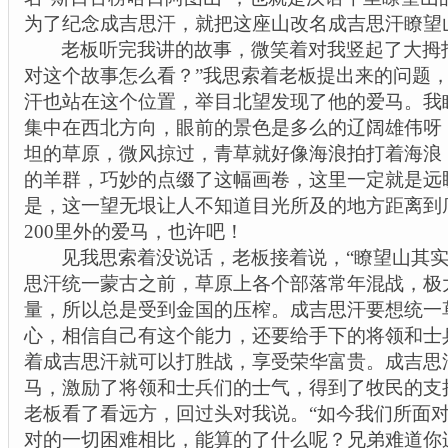
为了纪念成吉思汗，就把这座山改名成吉思汗
瞭
望
老板听完我讲的故事，微笑着对我竖起了大拇
对这个故事怎么看？”我思索着老板提出来的问题
汗也站在这个位置，举目北望发现了他的爱马。我
集中在西北方向，眼前的景色是多么的辽阔雄伟呀
坦的草原，微风掠过，青草就好像海浪拍打着海浪
的羊群，巧妙的点缀了这幅画卷，这里一定就是远
是，这一望无垠让人不知道目光所及的地方距离到
200
里外的爱马，也许吧！
见我思索着没说话，老板接着说，“
瞭
望山其
思汗统一蒙古之前，草原上各个部落常年混战，极
量，所以总是受到金国的压榨。成吉思汗要想统一
心，相信自己有这个能力，还要给手下的将领和士
着成吉思汗就可以打胜战，享受荣华富贵。成吉思
马，激励了将领和士兵们的士气，得到了牧民的支
老板看了看远方，回过头对我说。“如今我们所面
对的一切困难相比，能算的了什么呢？兄弟难道你