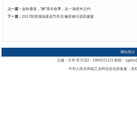
上一篇：
金秋通道，“醉”美丰收季，赴一场世外之约
下一篇：
2017阳澄湖油菜花节开启 畅享春日花田盛宴
网站简介
主编：方舟 官方QQ：1984521115 邮箱：zgj
中华人民共和国工业和信息化部备案：
京I