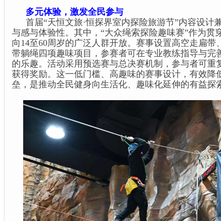
多元体验，激发全民参与
首届“天恒文旅·恒探界室内探险旅游节”内容设计
与感与体验性。其中，“大众绳索探险趣味赛”作为贯
向14至60周岁的广泛人群开放。赛事设置高空走扁
带躺绳四项趣味项目，参赛者可在专业教练指导与完
的乐趣。活动采用预选赛与总决赛机制，参与者可重
获得奖励。这一低门槛、高趣味的赛事设计，有效降
垒，是推动全民健身向生活化、趣味化延伸的有益探