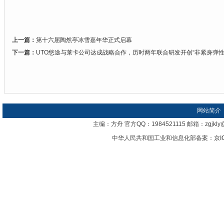
上一篇：
第十六届陶然亭冰雪嘉年华正式启幕
下一篇：
UTO悠途与莱卡公司达成战略合作，历时两年联合研发开创“非紧身弹
网站简介
主编：方舟 官方QQ：1984521115 邮箱：zgj
中华人民共和国工业和信息化部备案：
京I