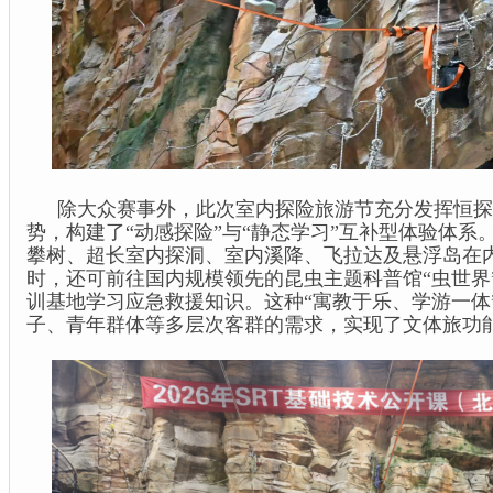
除大众赛事外，此次室内探险旅游节充分发挥恒探
势，构建了“动感探险”与“静态学习”互补型体验体系
攀树、超长室内探洞、室内溪降、飞拉达及悬浮岛在
时，还可前往国内规模领先的昆虫主题科普馆“虫世界
训基地学习应急救援知识。这种“寓教于乐、学游一体
子、青年群体等多层次客群的需求，实现了文体旅功